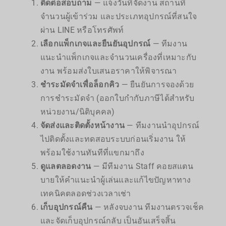
ติดต่อสอบถาม
— แจ้งวันที่จัดงาน สถานที่
จำนวนผู้เข้าร่วม และประเภทอุปกรณ์ที่สนใจ
ผ่าน LINE หรือโทรศัพท์
เลือกแพ็กเกจและยืนยันอุปกรณ์
— ทีมงาน
แนะนำแพ็กเกจและจำนวนเครื่องที่เหมาะกับ
งาน พร้อมส่งใบเสนอราคาให้พิจารณา
ชำระมัดจำเพื่อล็อกคิว
— ยืนยันการจองด้วย
การชำระมัดจำ (ออกใบกำกับภาษีได้สำหรับ
หน่วยงาน/นิติบุคคล)
จัดส่งและติดตั้งหน้างาน
— ทีมงานนำอุปกรณ์
ไปติดตั้งและทดสอบระบบก่อนเริ่มงาน ให้
พร้อมใช้งานทันทีที่แขกมาถึง
ดูแลตลอดงาน
— มีทีมงาน Staff คอยสแตน
บายให้คำแนะนำผู้เล่นและแก้ไขปัญหาทาง
เทคนิคตลอดช่วงเวลาเช่า
เก็บอุปกรณ์คืน
— หลังจบงาน ทีมงานตรวจเช็ค
และจัดเก็บอุปกรณ์กลับ เป็นอันเสร็จสิ้น