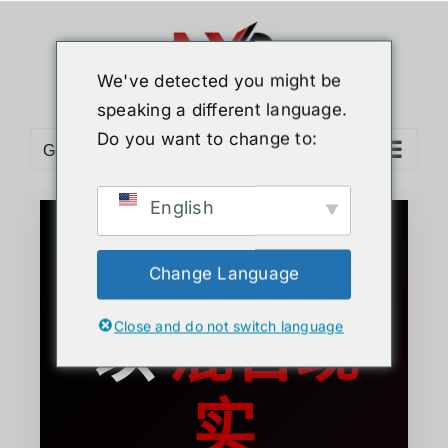
We've detected you might be
speaking a different language.
Do you want to change to:
Go to...
English
建筑业的未来
Change Language
以
混合现
Close and do not switch language
实