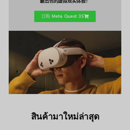
最出色的虚拟现实体验！
订购 Meta Quest 3S
สินค้ามาใหม่ล่าสุด