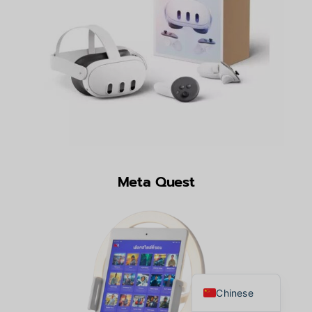
Meta Quest
Japanese
Korean
English
Thai
Chinese