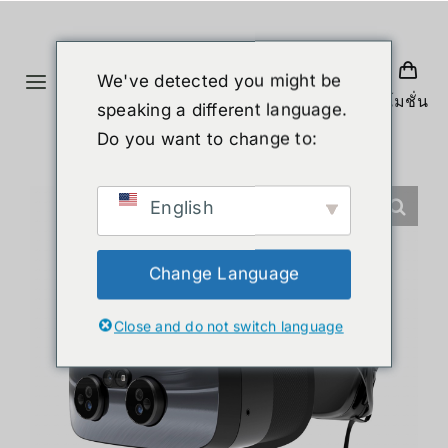
Skip
to
content
We've detected you might be
Toggle
โปรโมชั่น
speaking a different language.
Navigation
首页
Do you want to change to:
产品
English
人形机器人
Change Language
Close and do not switch language
新闻
服务