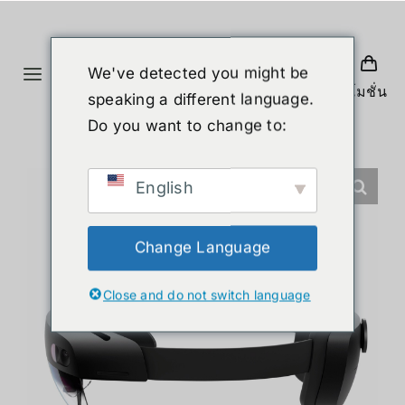
Skip
to
content
We've detected you might be
Toggle
โปรโมชั่น
speaking a different language.
Navigation
首页
Do you want to change to:
产品
English
人形机器人
Change Language
Close and do not switch language
新闻
服务