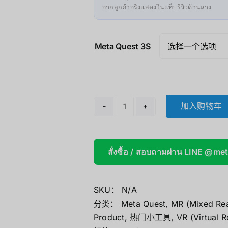
จากลูกค้าจริงแสดงในแท็บรีวิวด้านล่าง
Meta Quest 3S
加入购物车
Meta
Quest
3S
สั่งซื้อ / สอบถามผ่าน LINE @me
数
量
SKU：
N/A
分类：
Meta Quest
,
MR (Mixed Rea
Product
,
热门小工具
,
VR (Virtual R