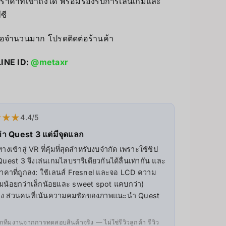
าคาที่เข้าถึงได้ พร้อมรองรับการเล่นเกมและ
Accessories
PC & eGPU
ซี
UV Printer
ื้อจำนวนมาก โปรดติดต่อร้านค้า
GiiKER Puzzle Games
ceivers/Transmitters
LINE ID:
@metaxr
★★★
4.4/5
่า Quest 3 แต่มีจุดแลก
ข้าสู่ VR ที่คุ้มที่สุดสำหรับงบจำกัด เพราะใช้ชิป
st 3 จึงเล่นเกมไลบรารีเดียวกันได้ลื่นเท่ากัน และ
ราคาที่ถูกลง: ใช้เลนส์ Fresnel และจอ LCD ความ
มน้อยกว่าเล็กน้อยและ sweet spot แคบกว่า)
องที่สอง ส่วนคนที่เน้นความคมชัดของภาพแนะนำ Quest
ทีมงานจากการทดสอบสินค้าจริง — ไม่ใช่รีวิวลูกค้า รีวิว