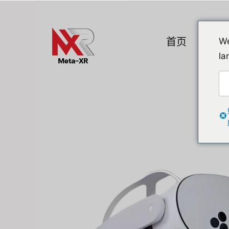
Skip
to
content
首页
产品
We
la
热门小工具
A. VR / AR / 
Devices
Promotion
VR (Virtual Reali
Flipper Zero 替代方案
AR/MR
MR (Mixed Realit
Quest & Quest A
Apple Vision Pro