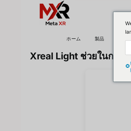
Skip
to
content
We
la
ホーム
製品
ヒュ
Xreal Light ช่วยในการ