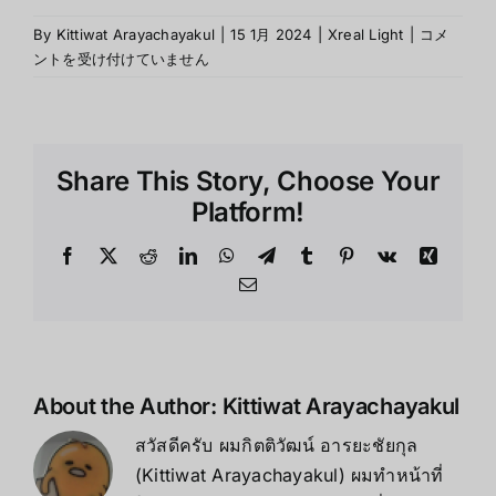
ประวัติ
By
Kittiwat Arayachayakul
|
15 1月 2024
|
Xreal Light
|
コメ
ความ
ントを受け付けていません
เป็น
มา
ของ
Xreal
Share This Story, Choose Your
Light
は
Platform!
Facebook
X
Reddit
LinkedIn
WhatsApp
Telegram
Tumblr
Pinterest
Vk
Xing
Email
About the Author:
Kittiwat Arayachayakul
สวัสดีครับ ผมกิตติวัฒน์ อารยะชัยกุล
(Kittiwat Arayachayakul) ผมทำหน้าที่