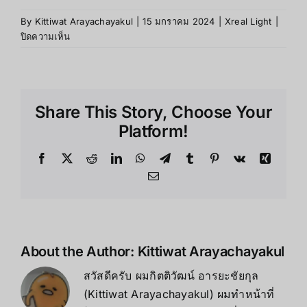
By
Kittiwat Arayachayakul
|
15 มกราคม 2024
|
Xreal Light
|
บน
ปิดความเห็น
ประวัติ
ความ
เป็น
มา
Share This Story, Choose Your
ของ
Xreal
Platform!
Light
Facebook
X
Reddit
LinkedIn
WhatsApp
Telegram
Tumblr
Pinterest
Vk
Xing
Email
About the Author:
Kittiwat Arayachayakul
สวัสดีครับ ผมกิตติวัฒน์ อารยะชัยกุล
(Kittiwat Arayachayakul) ผมทำหน้าที่