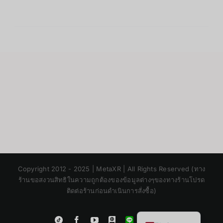
Japanese
Copyright 2012 - 2025 | MetaXR | All Rights Reserved (ทาง
Korean
ร้านขอสงวนสิทธิในความถูกต้องของข้อมูลต่างๆของทางร้านโปรด
ติดต่อร้านก่อนดำเนินการสั่งซื้อ)
Chinese
English
Instagram
Tiktok
Facebook
YouTube
Blogger
LINE
Shopee