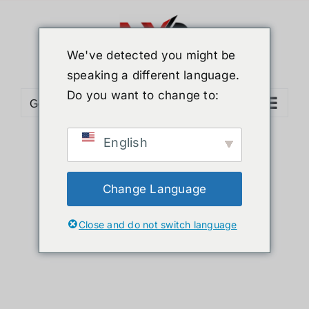
ข้าม
ไป
ยัง
We've detected you might be
เนื้อหา
speaking a different language.
Do you want to change to:
Go to...
English
Sort by
Price
Show
12 Products
Change Language
Close and do not switch language