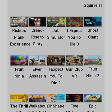
Squirrels!
Creed-
Ghost
Richie’s
Job
I Expect
Rise to
Giant
Plank
Simulator
You To
Glory
Experience
Die 3
Fruit
Fruit
Elven
l Expect
Gun Club
Ninja 2
Ninja
Assassin
You To
VR
Die 2
The Thrill
Walkabout
OhShape
Five
Epic