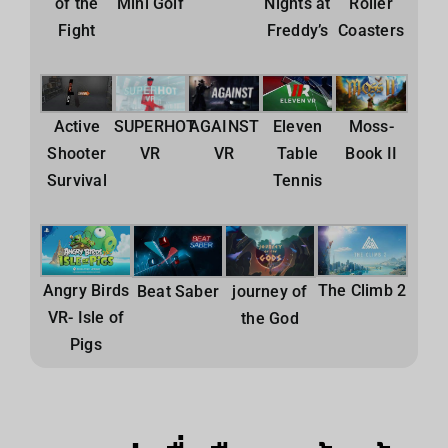
of the
Mini Golf
Nights at
Roller
Fight
Freddy’s
Coasters
SUPERHOT
AGAINST
Moss-
Active
Eleven
VR
VR
Book II
Shooter
Table
Survival
Tennis
Angry Birds
The Climb 2
Beat Saber
journey of
VR- Isle of
the God
Pigs