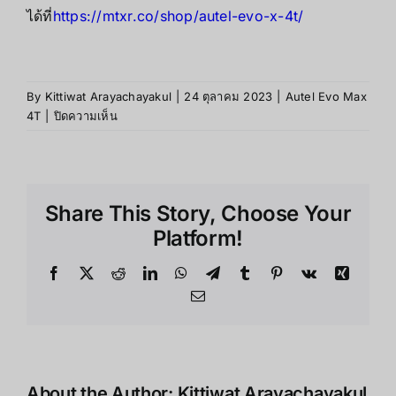
ได้ที่
https://mtxr.co/shop/autel-evo-x-4t/
By
Kittiwat Arayachayakul
|
24 ตุลาคม 2023
|
Autel Evo Max
บน
4T
|
ปิดความเห็น
ข้อดี
และ
ข้อ
เสีย
Share This Story, Choose Your
ของ
Autel
Platform!
Evo
Max
Facebook
X
Reddit
LinkedIn
WhatsApp
Telegram
Tumblr
Pinterest
Vk
Xing
4T
Email
About the Author:
Kittiwat Arayachayakul