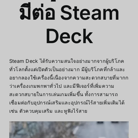
มีต่อ Steam
Deck
Steam Deck ได้รับความสนใจอย่างมากจากผู้บริโภค
ทั่วโลกตั้งแต่เปิดตัวเป็นอย่างมาก มีผู้บริโภคที่กล้าและ
อยากลองใช้เครื่องนี้เนื่องจากความสะดวกสบายที่มากก
ว่าเครื่องเกมพกพาทั่วไป และมีฟีเจอร์ที่เพิ่มความ
สะดวกสบายในการเล่นเกมเพิ่มขึ้น ทั้งการสามารถ
เชื่อมต่อกับอุปกรณ์เสริมและอุปกรณ์ไร้สายเพิ่มเติมได้
เช่น ตัวควบคุมเสริม และหูฟังไร้สาย