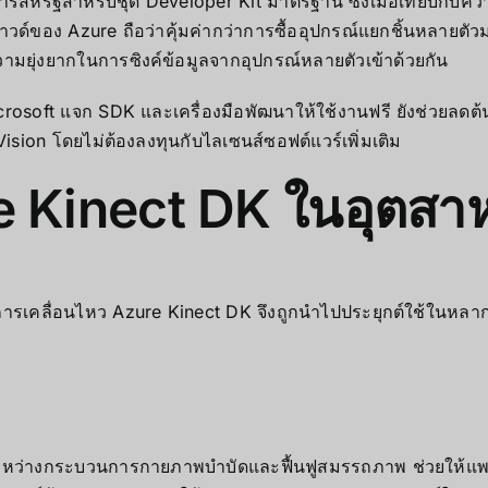
์สหรัฐสำหรับชุด Developer Kit มาตรฐาน ซึ่งเมื่อเทียบกับความ
วด์ของ Azure ถือว่าคุ้มค่ากว่าการซื้ออุปกรณ์แยกชิ้นหลายตั
มยุ่งยากในการซิงค์ข้อมูลจากอุปกรณ์หลายตัวเข้าด้วยกัน
icrosoft แจก SDK และเครื่องมือพัฒนาให้ใช้งานฟรี ยังช่วยลด
Vision โดยไม่ต้องลงทุนกับไลเซนส์ซอฟต์แวร์เพิ่มเติม
e Kinect DK ในอุตสา
การเคลื่อนไหว Azure Kinect DK จึงถูกนำไปประยุกต์ใช้ในห
ยระหว่างกระบวนการกายภาพบำบัดและฟื้นฟูสมรรถภาพ ช่วยให้แพ