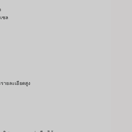
ำ
กเซล
รรายละเอียดสูง