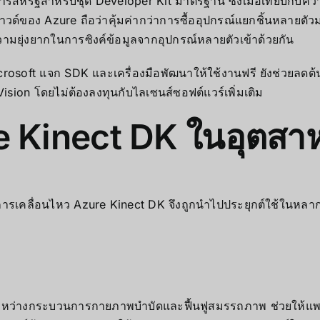
์สหรัฐสำหรับชุด Developer Kit มาตรฐาน ซึ่งเมื่อเทียบกับความ
วด์ของ Azure ถือว่าคุ้มค่ากว่าการซื้ออุปกรณ์แยกชิ้นหลายตั
มยุ่งยากในการซิงค์ข้อมูลจากอุปกรณ์หลายตัวเข้าด้วยกัน
icrosoft แจก SDK และเครื่องมือพัฒนาให้ใช้งานฟรี ยังช่วยลด
Vision โดยไม่ต้องลงทุนกับไลเซนส์ซอฟต์แวร์เพิ่มเติม
e Kinect DK ในอุตสา
การเคลื่อนไหว Azure Kinect DK จึงถูกนำไปประยุกต์ใช้ในห
ยระหว่างกระบวนการกายภาพบำบัดและฟื้นฟูสมรรถภาพ ช่วยให้แพ