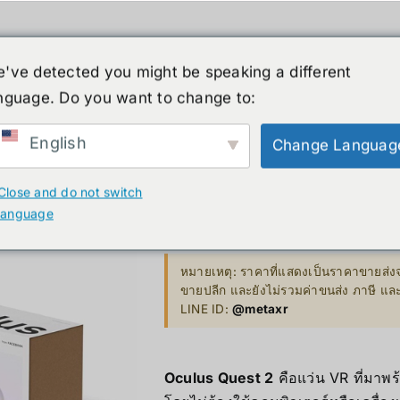
ค้า
หุ่นยนต์รูปร่างมนุษย์
ข่าวสาร
บริกา
've detected you might be speaking a different
สินค้าลดราคา
เกี่ยวกับเรา
nguage. Do you want to change to:
XR
B. Smart Glasses &
C. GPU 
Wearables
English
Change Languag
Bestseller 
Oculus Que
ty)
Ray-Ban Meta Glasses
Close and do not switch
Bestseller
language
Xreal
Price
12,990.00
฿
–
15,999.00
฿
VGA Card
range:
y)
Microsoft Hololens 2
หมายเหตุ: ราคาที่แสดงเป็นราคาขายส่งจ
12,990.
ขายปลีก และยังไม่รวมค่าขนส่ง ภาษี แ
Supermicro
through
LINE ID:
@metaxr
ccessories
15,999.
Computer Vi
Oculus Quest 2
คือแว่น VR ที่มาพร
Mini/Micro 