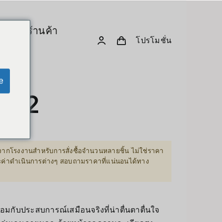
ร
ร้านค้า
โปรโมชั่น
& Computing
D. Creative Gadgets
& Robotics
e
Computer & Peripherals
st 2
Unitree-Humanoid
เปรียบเทียบรุ่น-Unitree Humanoid Robo
Robodog
ากโรงงานสำหรับการสั่งซื้อจำนวนหลายชิ้น ไม่ใช่ราคา
00฿
ละค่าดำเนินการต่างๆ สอบถามราคาที่แน่นอนได้ทาง
 GPU Server
Insta360
00฿
sion Hardware
Drone
้อมกับประสบการณ์เสมือนจริงที่น่าตื่นตาตื่นใจ
PC & eGPU
Accessories