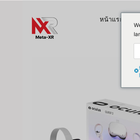
ข้าม
ไป
หน้าแรก
สิน
ยัง
We
เนื้อหา
la
Top Gadgets
A. VR / AR / 
Devices
Promotion
VR (Virtual Reali
FlipperZero Alternative
AR/MR
MR (Mixed Realit
Quest & Quest A
Apple Vision Pro