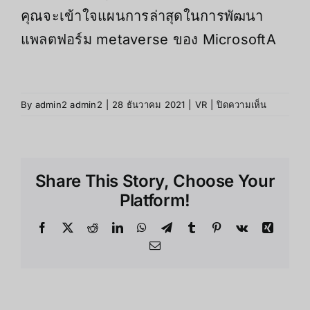
คุณจะเข้าใจแผนการล่าสุดในการพัฒนา
แพลตฟอร์ม metaverse ของ MicrosoftA
บน
By
admin2 admin2
|
28 ธันวาคม 2021
|
VR
|
ปิดความเห็น
บิล
เกตส์
ทำนาย
อีก
Share This Story, Choose Your
3
ปี
Platform!
Metavers
จะ
Facebook
X
Reddit
LinkedIn
WhatsApp
Telegram
Tumblr
Pinterest
Vk
Xing
เป็น
Email
แพลตฟอร์
หลัก
ใน
จัดการ