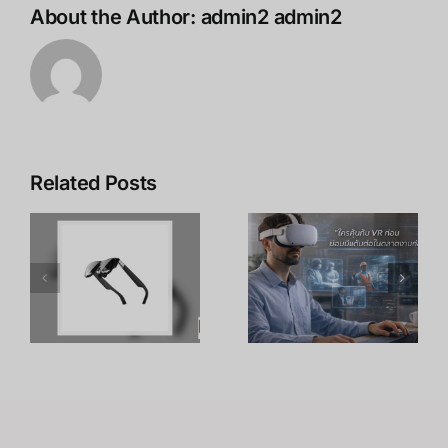
ประชุม
About the Author:
admin2 admin2
ออนไลน์
Related Posts
เคล็ดลับ การ
เพิ่ม
R
อาชีพใน
ประสิทธิภาพ
ร
Metaverse:
การเรียนรู้
โอกาสทองที่
ของพนักงาน
คุณเตรียมตัว
ด้วย
S
ได้ตั้งแต่วันนี้
เทคโนโลยี
VR – วิถี
เถ้าแก่