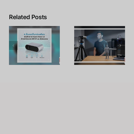
Related Posts
เปลี่ยน
Azure
Azure
Kinect DK
Kinect (V2)
(V2): ปลด
เป็นเครื่อง
ล็อกศักยภาพ
สแกน 3 มิติ:
AI และ
จ
วิธีสแกนคน
Computer
ไปทำโมเดล
Vision ระดับ
3D Printing
โลก
e