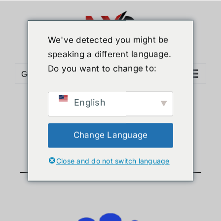
We've detected you might be
speaking a different language.
Do you want to change to:
Go to...
English
คู่มือการใช้งาน
Azure Kinect V2
Change Language
Close and do not switch language