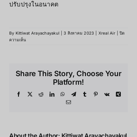
ปรับปรุงในอนาคต
By
Kittiwat Arayachayakul
|
3 สิงหาคม 2023
|
Xreal Air
|
ปิด
บน
ความเห็น
สิ่ง
ที่
คุณ
ควร
Share This Story, Choose Your
รู้
ก่อน
Platform!
ซื้อ
แว่น
Facebook
X
Reddit
LinkedIn
WhatsApp
Telegram
Tumblr
Pinterest
Vk
Xing
Xreal
Email
Air
About the Author:
Kittiwat Arayachayakul