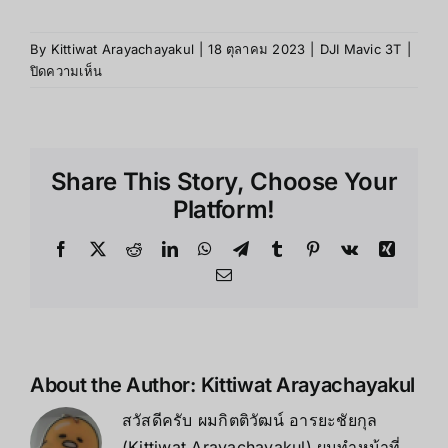
By
Kittiwat Arayachayakul
|
18 ตุลาคม 2023
|
DJI Mavic 3T
|
บน
ปิดความเห็น
สเปค
และ
คุณสมบัติ
ของ
Share This Story, Choose Your
DJI
Mavic
Platform!
3T
Facebook
X
Reddit
LinkedIn
WhatsApp
Telegram
Tumblr
Pinterest
Vk
Xing
Email
About the Author:
Kittiwat Arayachayakul
สวัสดีครับ ผมกิตติวัฒน์ อารยะชัยกุล
(Kittiwat Arayachayakul) ผมทำหน้าที่