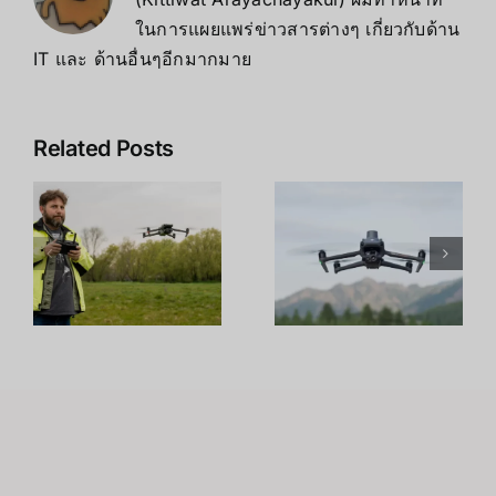
ในการแผยแพร่ข่าวสารต่างๆ เกี่ยวกับด้าน
IT และ ด้านอื่นๆอีกมากมาย
Related Posts
DJI Mavic
3T: ปฏิวัติ
c
ข้อดีและข้อ
การถ่ายภาพ
เสีย DJI
ทางอากาศ
ม
Mavic 3T
และวิดีโอ