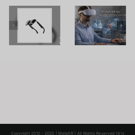
เพิ่ม
R
อาชีพใน
ประสิทธิภาพ
ร
Metaverse:
การเรียนรู้
โอกาสทองที่
ของพนักงาน
คุณเตรียมตัว
ด้วย
S
ได้ตั้งแต่วันนี้
เทคโนโลยี
VR – วิถี
เถ้าแก่
Japanese
Copyright 2012 - 2025 | MetaXR | All Rights Reserved (ทาง