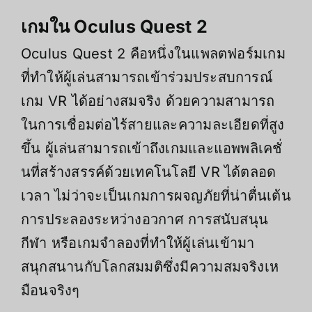
เกมใน Oculus Quest 2
Oculus Quest 2 คือหนึ่งในแพลตฟอร์มเกม
ที่ทำให้ผู้เล่นสามารถเข้าร่วมประสบการณ์
เกม VR ได้อย่างสมจริง ด้วยความสามารถ
ในการเชื่อมต่อไร้สายและความละเอียดที่สูง
ขึ้น ผู้เล่นสามารถเข้าถึงเกมและแอพพลิเคชั่
นที่สร้างสรรค์ด้วยเทคโนโลยี VR ได้ตลอด
เวลา ไม่ว่าจะเป็นเกมการผจญภัยที่น่าตื่นเต้น
การประลองระหว่างอวกาศ การสนับสนุน
กีฬา หรือเกมจำลองที่ทำให้ผู้เล่นเข้ามา
สนุกสนานกับโลกสมมติซึ่งมีความสมจริงเห
มือนจริงๆ