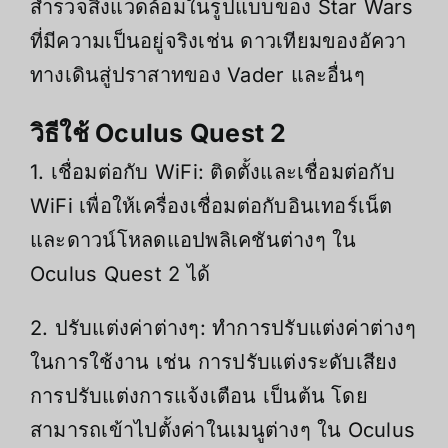
สำรวจสิ่งแวดล้อมในรูปแบบของ Star Wars
ที่มีความเป็นอยู่จริงเช่น ดาวเทียมของอัควา
ทางเดินสู่ปราสาทของ Vader และอื่นๆ
วิธีใช้ Oculus Quest 2
1. เชื่อมต่อกับ WiFi: ติดตั้งและเชื่อมต่อกับ
WiFi เพื่อให้เครื่องเชื่อมต่อกับอินเทอร์เน็ต
และดาวน์โหลดแอปพลิเคชันต่างๆ ใน
Oculus Quest 2 ได้
2. ปรับแต่งค่าต่างๆ: ทำการปรับแต่งค่าต่างๆ
ในการใช้งาน เช่น การปรับแต่งระดับเสียง
การปรับแต่งการแจ้งเตือน เป็นต้น โดย
สามารถเข้าไปตั้งค่าในเมนูต่างๆ ใน Oculus