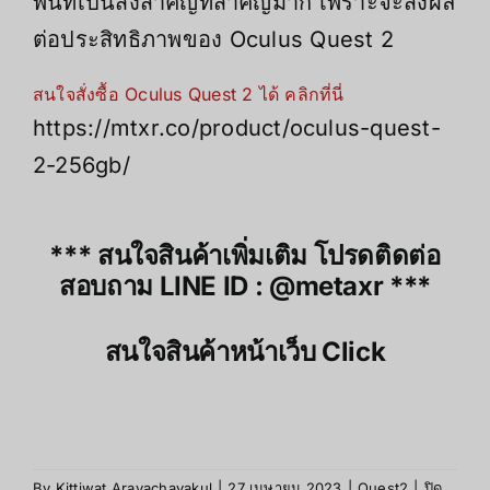
พื้นที่เป็นสิ่งสำคัญที่สำคัญมาก เพราะจะส่งผล
ต่อประสิทธิภาพของ Oculus Quest 2
สนใจสั่งซื้อ Oculus Quest 2 ได้ คลิกที่นี่
https://mtxr.co/product/oculus-quest-
2-256gb/
*** สนใจสินค้าเพิ่มเติม โปรดติดต่อ
สอบถาม LINE ID :
@metaxr
***
สนใจสินค้าหน้าเว็บ
Click
By
Kittiwat Arayachayakul
|
27 เมษายน 2023
|
Quest2
|
ปิด