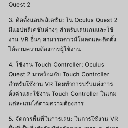
Quest 2
3. ติดตั้งแอปพลิเคชัน: ใน Oculus Quest 2
มีแอปพลิเคชันต่างๆ สำหรับเล่นเกมและใช้
งาน VR อื่นๆ สามารถดาวน์โหลดและติดตั้ง
ได้ตามความต้องการผู้ใช้งาน
4. ใช้งาน Touch Controller: Oculus
Quest 2 มาพร้อมกับ Touch Controller
สำหรับใช้งาน VR โดยทำการปรับแต่งการ
ตั้งค่าและใช้งาน Touch Controller ในเกม
แต่ละเกมได้ตามความต้องการ
5. จัดการพื้นที่ในการเล่น: ในการใช้งาน VR