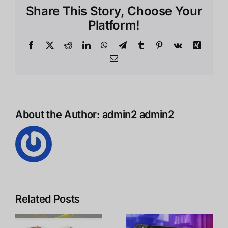
Share This Story, Choose Your
เป็น
ทางการ
Platform!
สำหรับ
เกม
Facebook
X
Reddit
LinkedIn
WhatsApp
Telegram
Tumblr
Pinterest
Vk
Xing
The
Email
Wolf
Among
Us
2
ของ
About the Author:
admin2 admin2
Telltale
Games
หลัง
จาก
รอ
คอย
มา
Related Posts
นาน
Steam
เตรียม
Deck vs
Meta Quest
วาง