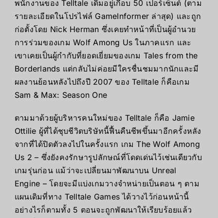
พนักงานของ
Telltale
เดิมอยู่เกือบ 50 เปอร์เซ็นต์ (ตาม
รายละเอียดในโปรไฟล์
GameInformer
ล่าสุด) และถูก
ก่อตั้งโดย
Nick Herman
ซึ่งเคยทำหน้าที่เป็นผู้อำนวย
การร่วมของเกม
Wolf Among Us
ในภาคแรก และ
เขาเคยเป็นผู้กำกับที่ยอดเยี่ยมของเกม
Tales from the
Borderlands
แต่กลับไม่ค่อยมีใครชื่นชมมากนักและมี
ผลงานย้อนหลังไปถึงปี 2007 ของ
Telltale
ก็คือเกม
Sam & Max: Season One
ตามมาด้วยผู้บริหารคนใหม่ของ
Telltale
ก็คือ
Jamie
Ottilie
ผู้ที่ได้ชุบชีวิตบริษัทนี้ฟื้นคืนชีพขึ้นมาอีกครั้งหลัง
จากที่ได้ปิดตัวลงไปในครั้งแรก เกม
The Wolf Among
Us
2 – ซึ่งยังคงรักษารูปลักษณ์ที่โดดเด่นไว้เช่นเดียวกับ
เกมรุ่นก่อน แม้ว่าจะเปลี่ยนมาพัฒนาบน
Unreal
Engine –
โดยจะมีแบ่งเกมวางจำหน่ายเป็นตอน ๆ ตาม
แผนเดิมที่ทาง
Telltale Games
ได้วางไว้ก่อนหน้านี้
อย่างไรก็ตามทั้ง 5 ตอนจะถูกพัฒนาให้เรียบร้อยแล้ว