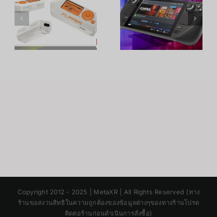
ROG Ally
3 vs 3S vs
จำหน่าย
ิ
ในปี
เครื่องเกมพก
Quest 2
2023
พาตัวไหนดี?
เลือกรุ่นไหน
บน
เทียบครบจบ
ดี? เทียบครบ
PlayStation,
Xbox,
ในบทความ
ทุกจุด
ม
และ
เดียว
PC
Japanese
Copyright 2012 - 2025 | MetaXR | All Rights Reserved (ทาง
Korean
ร้านขอสงวนสิทธิในความถูกต้องของข้อมูลต่างๆของทางร้านโปรด
ติดต่อร้านก่อนดำเนินการสั่งซื้อ)
Chinese