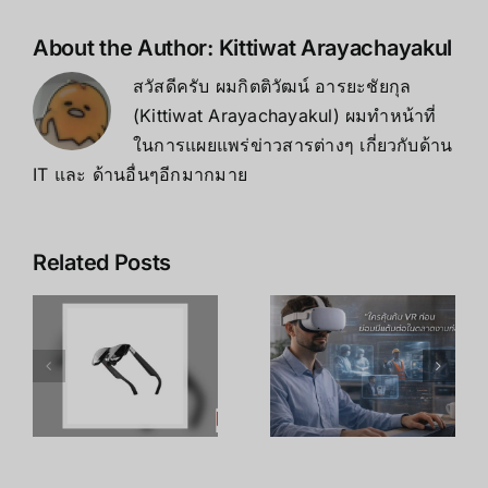
สุด
ของ
About the Author:
Kittiwat Arayachayakul
VR!
สวัสดีครับ ผมกิตติวัฒน์ อารยะชัยกุล
(Kittiwat Arayachayakul) ผมทำหน้าที่
ในการแผยแพร่ข่าวสารต่างๆ เกี่ยวกับด้าน
IT และ ด้านอื่นๆอีกมากมาย
Related Posts
เคล็ดลับ การ
เพิ่ม
R
อาชีพใน
ประสิทธิภาพ
ร
Metaverse:
การเรียนรู้
โอกาสทองที่
ของพนักงาน
คุณเตรียมตัว
ด้วย
S
ได้ตั้งแต่วันนี้
เทคโนโลยี
VR – วิถี