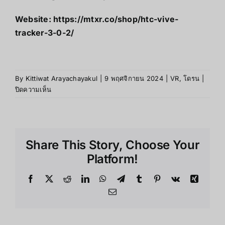
Website:
https://mtxr.co/shop/htc-vive-
tracker-3-0-2/
By
Kittiwat Arayachayakul
|
9 พฤศจิกายน 2024
|
VR
,
โดรน
|
บน
ปิดความเห็น
ตัดสิน
ใจ
ตอน
นี้
Share This Story, Choose Your
หัวเราะ
พรุ่ง
Platform!
นี้!
HTC
Facebook
X
Reddit
LinkedIn
WhatsApp
Telegram
Tumblr
Pinterest
Vk
Xing
Vive
Email
Tracker
3.0
ขีด