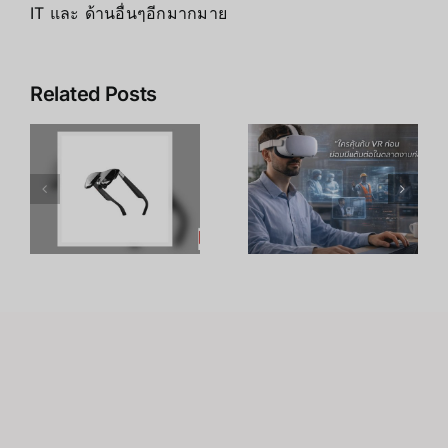
IT และ ด้านอื่นๆอีกมากมาย
Related Posts
เคล็ดลับ การ
เพิ่ม
R
อาชีพใน
ประสิทธิภาพ
ร
Metaverse:
การเรียนรู้
โอกาสทองที่
ของพนักงาน
คุณเตรียมตัว
ด้วย
S
ได้ตั้งแต่วันนี้
เทคโนโลยี
VR – วิถี
เถ้าแก่