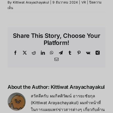
By
Kittiwat Arayachayakul
|
9 ธันวาคม 2024
|
VR
|
ปิดความ
บน
เห็น
5เกม
สุด
มันส์!
ที่
Share This Story, Choose Your
คุณ
ต้อง
Platform!
ลอง
บน
Facebook
X
Reddit
LinkedIn
WhatsApp
Telegram
Tumblr
Pinterest
Vk
Xing
HTC
Email
Vive
VR
เพื่อ
นัก
ล่า
About the Author:
Kittiwat Arayachayakul
บรรยากาศ
สวัสดีครับ ผมกิตติวัฒน์ อารยะชัยกุล
(Kittiwat Arayachayakul) ผมทำหน้าที่
ในการแผยแพร่ข่าวสารต่างๆ เกี่ยวกับด้าน