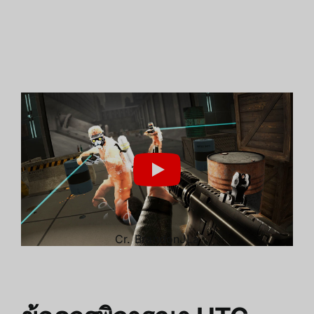
Cr.
BrandonJLa