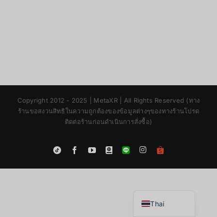
Copyright 2012 - 2025 | MetaXR | All Rights Reserved (ทาง
ร้านขอสงวนสิทธิในความถูกต้องของข้อมูลต่างๆของทางร้านโปรด
ติดต่อร้านก่อนดำเนินการสั่งซื้อ)
Japanese
Instagram
Tiktok
Facebook
YouTube
Blogger
LINE
Shopee
Korean
App
Chinese
English
Thai