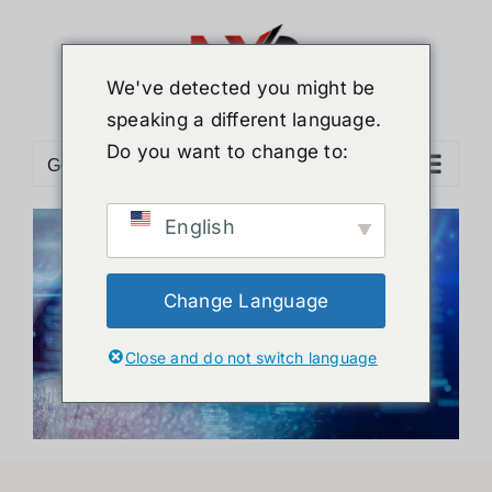
ข้าม
ไป
ยัง
We've detected you might be
เนื้อหา
speaking a different language.
Do you want to change to:
Go to...
English
Change Language
Computer Vision Hardware
Close and do not switch language