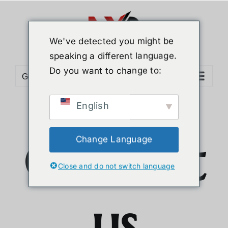
ข้าม
ไป
ยัง
We've detected you might be
เนื้อหา
speaking a different language.
Do you want to change to:
Go to...
English
Contact
Change Language
Close and do not switch language
us