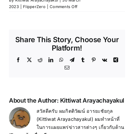
By
Kittiwat Arayachayakul
|
30 March
on
2023
|
FlipperZero
|
Comments Off
การนำ
Flipper
Zero
ไป
Share This Story, Choose Your
ใช้
ประโยชน์
Platform!
ใน
ด้าน
Facebook
X
Reddit
LinkedIn
WhatsApp
Telegram
Tumblr
Pinterest
Vk
Xing
ต่างๆ
Email
About the Author:
Kittiwat Arayachayakul
สวัสดีครับ ผมกิตติวัฒน์ อารยะชัยกุล
(Kittiwat Arayachayakul) ผมทำหน้าที่
ในการแผยแพร่ข่าวสารต่างๆ เกี่ยวกับด้าน