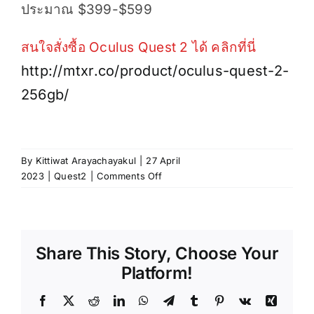
ประมาณ $399-$599
สนใจสั่งซื้อ Oculus Quest 2 ได้ คลิกที่นี่
http://mtxr.co/product/oculus-quest-2-
256gb/
By
Kittiwat Arayachayakul
|
27 April
on
2023
|
Quest2
|
Comments Off
รีวิว
การ
ใช้
งาน
Share This Story, Choose Your
และ
คุณสมบัติ
Platform!
ของ
Oculus
Facebook
X
Reddit
LinkedIn
WhatsApp
Telegram
Tumblr
Pinterest
Vk
Xing
Quest