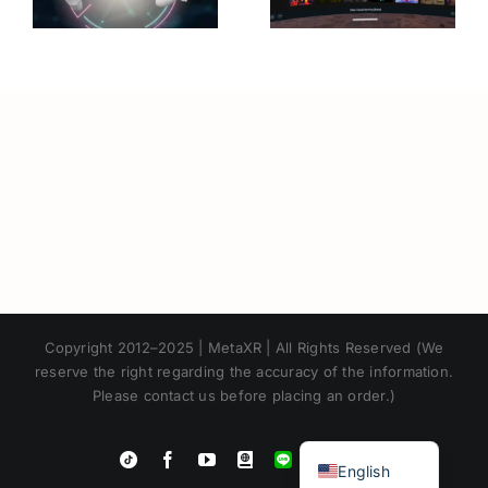
ม
Quest 2
ด้วยจุดเด่นที่
พ
น่าสนใจ
Japanese
Copyright 2012–2025 | MetaXR | All Rights Reserved (We
Korean
reserve the right regarding the accuracy of the information.
Please contact us before placing an order.)
Chinese
Thai
Instagram
Tiktok
Facebook
YouTube
Blogger
LINE
Shopee
English
App