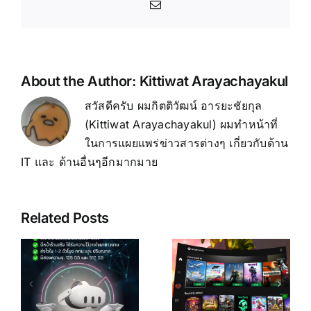
Email
2
About the Author:
Kittiwat Arayachayakul
สวัสดีครับ ผมกิตติวัฒน์ อารยะชัยกุล
(Kittiwat Arayachayakul) ผมทำหน้าที่
ในการแผยแพร่ข่าวสารต่างๆ เกี่ยวกับด้าน
IT และ ด้านอื่นๆอีกมากมาย
Related Posts
อ
Oculus
ี
Quest 2
อ
เกมสตรีมใน
อุปกรณ์ VR
Oculus
ที่ดีกว่าเดิม