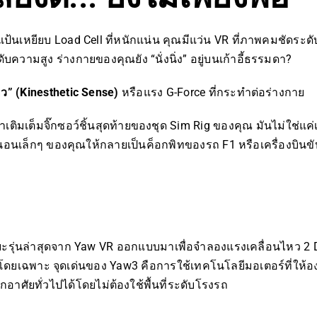
แป้นเหยียบ Load Cell ที่หนักแน่น คุณมีแว่น VR ที่ภาพคมชัดระด
ับความสูง ร่างกายของคุณยัง “นั่งนิ่ง” อยู่บนเก้าอี้ธรรมดา?
ว” (Kinesthetic Sense)
หรือแรง G-Force ที่กระทำต่อร่างกาย
เติมเต็มจิ๊กซอว์ชิ้นสุดท้ายของชุด Sim Rig ของคุณ มันไม่ใช่แค่เ
องนอนเล็กๆ ของคุณให้กลายเป็นค็อกพิทของรถ F1 หรือเครื่องบินขั
ะรุ่นล่าสุดจาก Yaw VR ออกแบบมาเพื่อจำลองแรงเคลื่อนไหว 2 Do
โดยเฉพาะ จุดเด่นของ Yaw3 คือการใช้เทคโนโลยีมอเตอร์ที่ให้อง
กอาศัยทั่วไปได้โดยไม่ต้องใช้พื้นที่ระดับโรงรถ