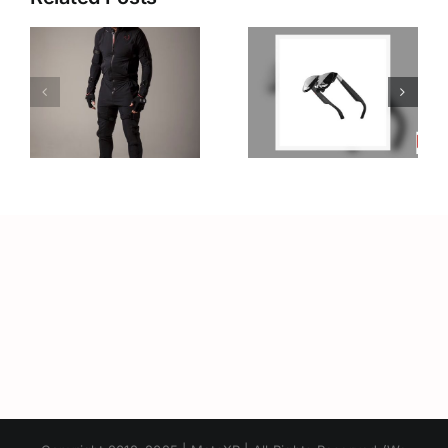
รีวิวแว่น XR
อาชีพใน
รุ่นใหม่:การ
Metaverse:
อัปเกรดที่
โอกาสทองที่
เหนือกว่า
คุณเตรียมตัว
ว
Raino Air2S
ได้ตั้งแต่วันนี้
า
Japanese