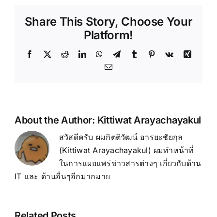
ที่
Share This Story, Choose Your
สาย
Vlog
Platform!
และ
Creator
Facebook
X
Reddit
LinkedIn
WhatsApp
Telegram
Tumblr
Pinterest
Vk
Xing
ห้าม
Email
พลาด
About the Author:
Kittiwat Arayachayakul
สวัสดีครับ ผมกิตติวัฒน์ อารยะชัยกุล
(Kittiwat Arayachayakul) ผมทำหน้าที่
ในการแผยแพร่ข่าวสารต่างๆ เกี่ยวกับด้าน
IT และ ด้านอื่นๆอีกมากมาย
Related Posts