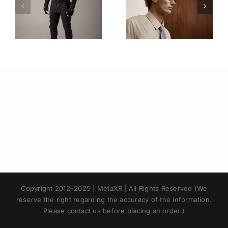
HUD ที่
Tracking
หน้าตา
กลายเป็น
เหมือนแว่น
เทคโนโลยีที่
ว
ธรรมดาที่สุด
พร้อมใช้งาน
(สเปค ราคา
จริงในโลก
า
ข้อจำกัด)
VR และ AR
Japanese
Copyright 2012–2025 | MetaXR | All Rights Reserved (We
Korean
reserve the right regarding the accuracy of the information.
Please contact us before placing an order.)
Chinese