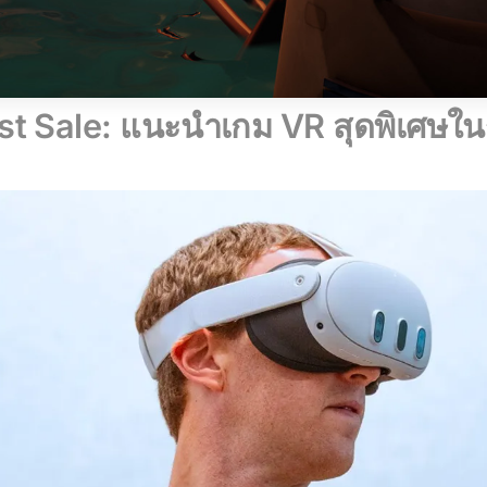
t Sale: แนะนำเกม VR สุดพิเศษในร