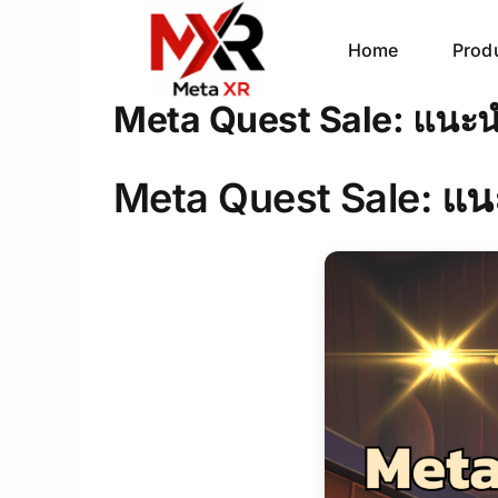
Skip
to
Home
Prod
content
Meta Quest Sale: แนะนำ
Meta Quest Sale: แนะ