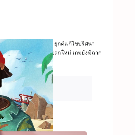
ย่างอิสระ โดยนำมาประยุกต์แก้ไขปริศนา
นอกจากกลไกการเล่นที่แปลกใหม่ เกมยังมีฉาก
โลก VR