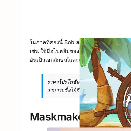
ในภาคที่สองนี้ Bob สามารถถอดแขน มือ หรื
เช่น ใช้มือไปหยิบของไกล ๆ หรือนำอวัยวะบา
อันเป็นเอกลักษณ์และเนื้อเรื่องที่ลุ่มลึก
ราคาโปรโมชั่น
: ลดจาก 20 ยูโร เหลือ 1
สามารถซื้อได้ที่
Horizon Store
Maskmaker