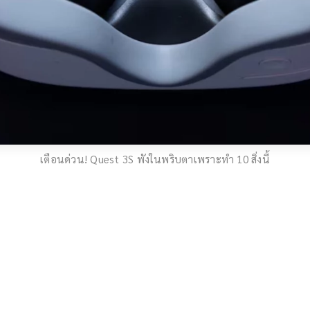
เตือนด่วน! Quest 3S พังในพริบตาเพราะทำ 10 สิ่งนี้