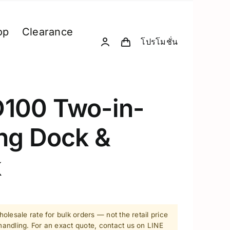
op
Clearance
โปรโมชั่น
& Computing
D. Creative Gadgets
& Robotics
Computer & Peripherals
100 Two-in-
Unitree-Humanoid
ng Dock &
Model Comparison – Unitree Humanoi
Robodog
k
 GPU Server
Insta360
sion Hardware
Drone
olesale rate for bulk orders — not the retail price
PC & eGPU
andling. For an exact quote, contact us on LINE
Accessories