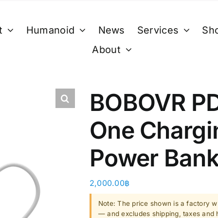
t
Humanoid
News
Services
Sh
About
XR
B. Smart Glasses &
C. GPU 
Wearables
Bestseller 
BOBOVR PD
ty)
Ray-Ban Meta Glasses
Bestseller
One Chargi
Xreal
VGA Card
y)
Microsoft Hololens 2
Power Ban
Supermicro
ccessories
2,000.00
฿
Computer Vi
Note: The price shown is a factory wh
Mini/Micro 
— and excludes shipping, taxes and h