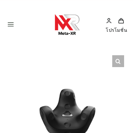
Skip
to
content
Toggle
โปรโมชั่น
Navigation
Home
Product
Humanoid
News
Services