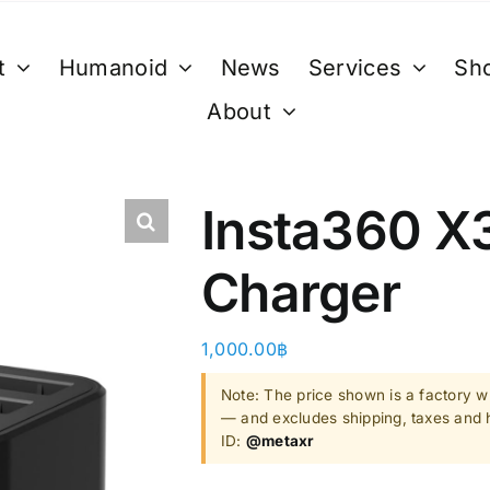
t
Humanoid
News
Services
Sh
About
XR
B. Smart Glasses &
C. GPU 
Wearables
Bestseller 
Insta360 X3
ty)
Ray-Ban Meta Glasses
Bestseller
Charger
Xreal
VGA Card
y)
Microsoft Hololens 2
1,000.00
฿
Supermicro
ccessories
Note: The price shown is a factory wh
Computer Vi
— and excludes shipping, taxes and h
ID:
@metaxr
Mini/Micro 