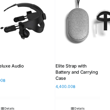
eluxe Audio
Elite Strap with
Battery and Carrying
Case
00
฿
4,400.00
฿
Details
Details