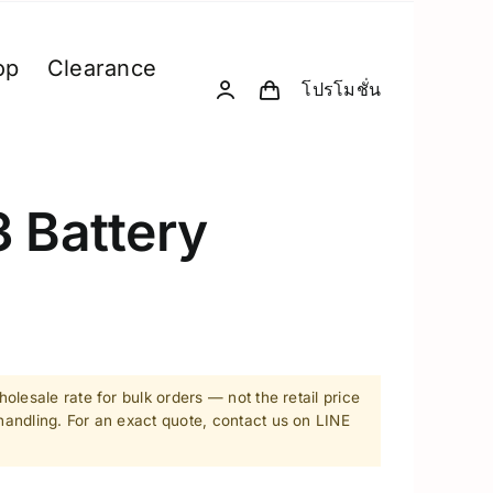
op
Clearance
โปรโมชั่น
& Computing
D. Creative Gadgets
& Robotics
Computer & Peripherals
 Battery
Unitree-Humanoid
Model Comparison – Unitree Humanoi
Robodog
 GPU Server
Insta360
olesale rate for bulk orders — not the retail price
sion Hardware
andling. For an exact quote, contact us on LINE
Drone
PC & eGPU
Accessories