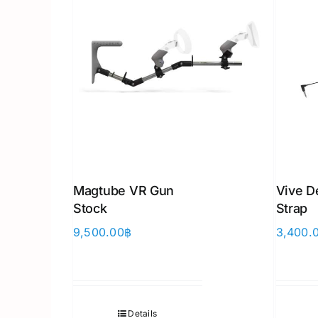
Magtube VR Gun
Vive D
Stock
Strap
9,500.00
฿
3,400.
Details