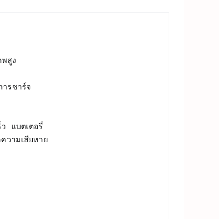
พสูง 

ารชาร์จ

 แบตเตอรี่ 

ความเสียหาย
