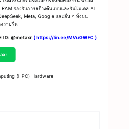
S ในดีไซน์กะทัดรัดและประหยัดพลังงาน พร้อม
GB RAM รองรับการสร้างต้นแบบและรันโมเดล AI
UV Printer
 DeepSeek, Meta, Google และอื่น ๆ ทั้งบน
ceivers/Transmitters
างราบรื่น
GiiKER Puzzle Games
INE ID: @metaxr
(
https://lin.ee/MVuGWFC
)
taxr
puting (HPC) Hardware