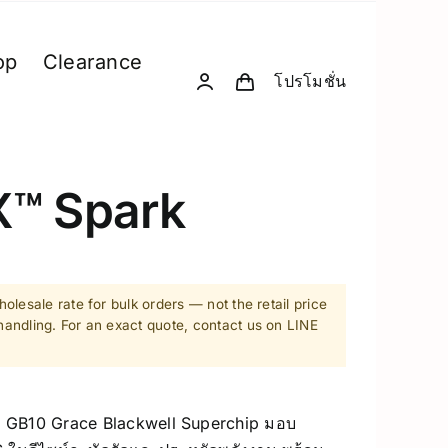
op
Clearance
โปรโมชั่น
& Computing
D. Creative Gadgets
& Robotics
Computer & Peripherals
X™ Spark
Unitree-Humanoid
Model Comparison – Unitree Humanoi
Robodog
olesale rate for bulk orders — not the retail price
andling. For an exact quote, contact us on LINE
 GPU Server
Insta360
sion Hardware
Drone
วย GB10 Grace Blackwell Superchip มอบ
PC & eGPU
Accessories