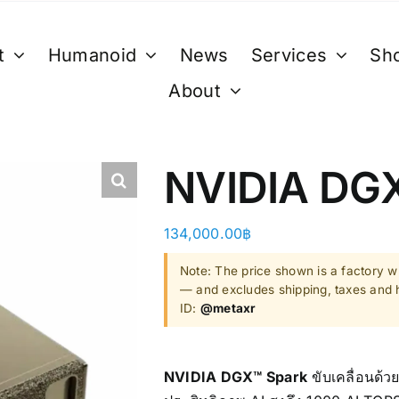
t
Humanoid
News
Services
Sh
About
XR
B. Smart Glasses &
C. GPU 
Wearables
Bestseller 
NVIDIA DG
ty)
Ray-Ban Meta Glasses
Bestseller
Xreal
134,000.00
฿
VGA Card
y)
Microsoft Hololens 2
Note: The price shown is a factory wh
— and excludes shipping, taxes and h
Supermicro
ID:
@metaxr
ccessories
Computer Vi
NVIDIA DGX™ Spark
ขับเคลื่อนด้
Mini/Micro 