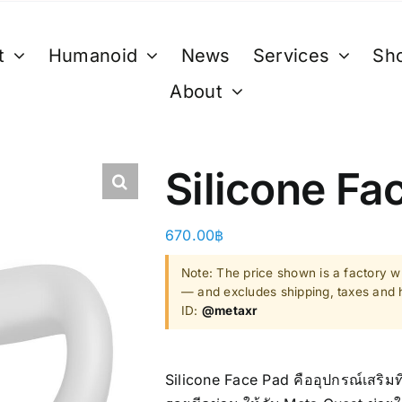
t
Humanoid
News
Services
Sh
About
XR
B. Smart Glasses &
C. GPU 
Wearables
Bestseller 
Silicone Fa
ty)
Ray-Ban Meta Glasses
Bestseller
Xreal
670.00
฿
VGA Card
y)
Microsoft Hololens 2
Note: The price shown is a factory wh
— and excludes shipping, taxes and h
Supermicro
ID:
@metaxr
ccessories
Computer Vi
Silicone Face Pad คืออุปกรณ์เสริมที
Mini/Micro 