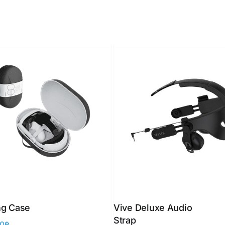
ng Case
Vive Deluxe Audio
Strap
00
฿