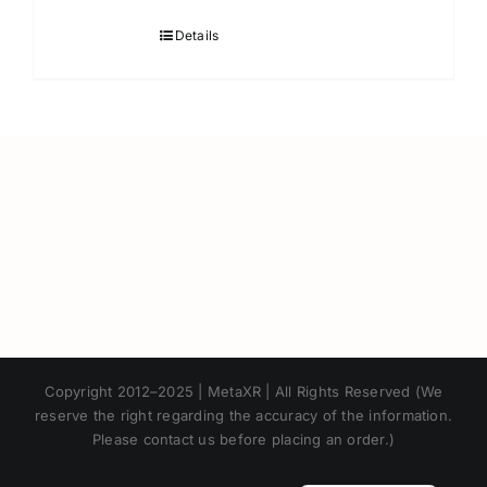
Details
Japanese
Copyright 2012–2025 | MetaXR | All Rights Reserved (We
Korean
reserve the right regarding the accuracy of the information.
Please contact us before placing an order.)
Chinese
Thai