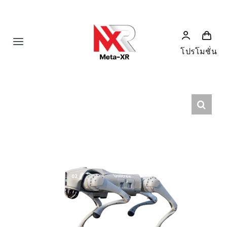
Skip
to
content
Toggle
โปรโมชั่น
Navigation
Home
Product
Humanoid
News
Services