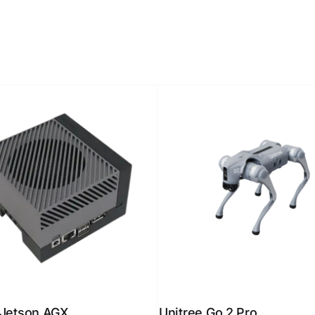
 Jetson AGX
Unitree Go 2 Pro