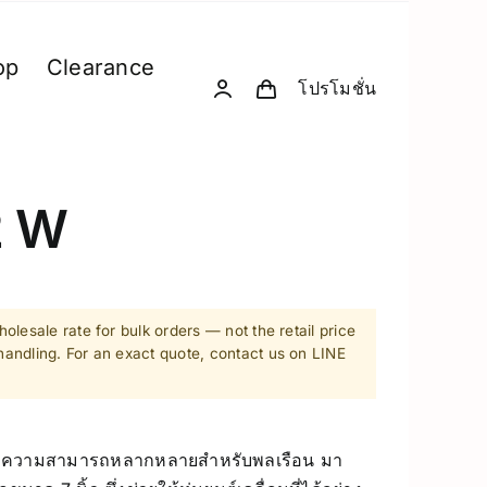
op
Clearance
โปรโมชั่น
& Computing
D. Creative Gadgets
& Robotics
Computer & Peripherals
2 W
Unitree-Humanoid
Model Comparison – Unitree Humanoi
Robodog
olesale rate for bulk orders — not the retail price
andling. For an exact quote, contact us on LINE
 GPU Server
Insta360
sion Hardware
Drone
ที่มีความสามารถหลากหลายสำหรับพลเรือน มา
PC & eGPU
Accessories