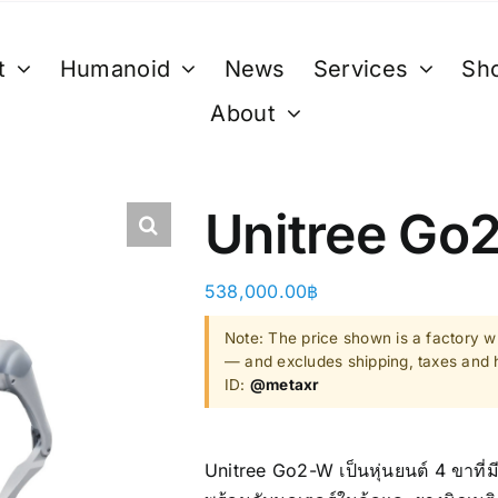
t
Humanoid
News
Services
Sh
About
XR
B. Smart Glasses &
C. GPU 
Wearables
Bestseller 
Unitree Go
ty)
Ray-Ban Meta Glasses
Bestseller
Xreal
538,000.00
฿
VGA Card
y)
Microsoft Hololens 2
Note: The price shown is a factory wh
— and excludes shipping, taxes and h
Supermicro
ID:
@metaxr
ccessories
Computer Vi
Unitree Go2-W เป็นหุ่นยนต์ 4 ขา
Mini/Micro 