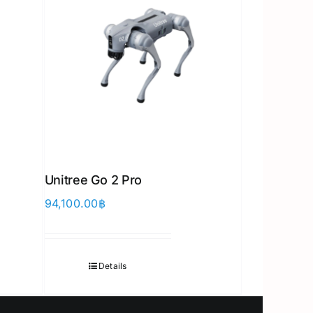
Unitree Go 2 Pro
94,100.00
฿
Japanese
Details
Korean
Chinese