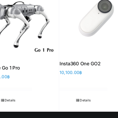
Insta360 One GO2
 Go 1 Pro
10,100.00
฿
0.00
฿
Details
Details