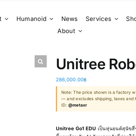
t
Humanoid
News
Services
Sh
About
XR
B. Smart Glasses &
C. GPU 
Wearables
Bestseller 
Unitree Ro
ty)
Ray-Ban Meta Glasses
Bestseller
Xreal
286,000.00
฿
VGA Card
y)
Microsoft Hololens 2
Note: The price shown is a factory wh
— and excludes shipping, taxes and h
Supermicro
ID:
@metaxr
ccessories
Computer Vi
Unitree Go1 EDU
เป็นหุ่นยนต์สุนัข
Mini/Micro 