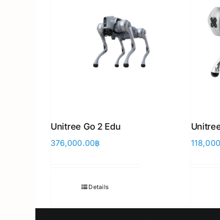
Unitree Go 2 Edu
Unitree
376,000.00
฿
118,00
Details