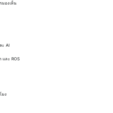
รมองเห็น
และ AI
on และ ROS
วโมง