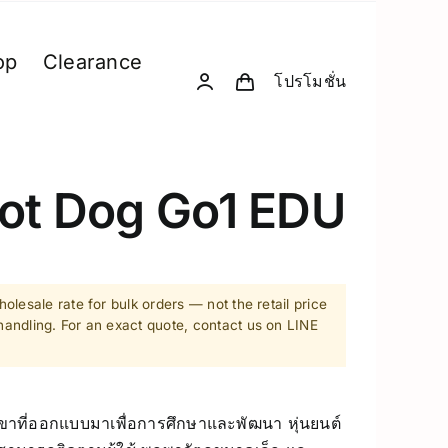
op
Clearance
โปรโมชั่น
& Computing
D. Creative Gadgets
& Robotics
Computer & Peripherals
bot Dog Go1 EDU
Unitree-Humanoid
Model Comparison – Unitree Humanoi
Robodog
olesale rate for bulk orders — not the retail price
andling. For an exact quote, contact us on LINE
 GPU Server
Insta360
sion Hardware
Drone
สี่ขาที่ออกแบบมาเพื่อการศึกษาและพัฒนา หุ่นยนต์
PC & eGPU
Accessories