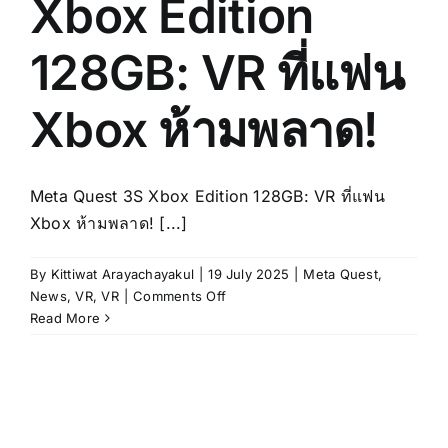
Xbox Edition
128GB: VR ที่แฟน
Xbox ห้ามพลาด!
Meta Quest 3S Xbox Edition 128GB: VR ที่แฟน
Xbox ห้ามพลาด! [...]
By
Kittiwat Arayachayakul
|
19 July 2025
|
Meta Quest
,
on
News
,
VR
,
VR
|
Comments Off
Meta
Read More
Quest
3S
Xbox
Edition
128GB: