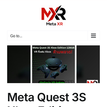
Skip
to
content
Go to...
Meta Quest 3S