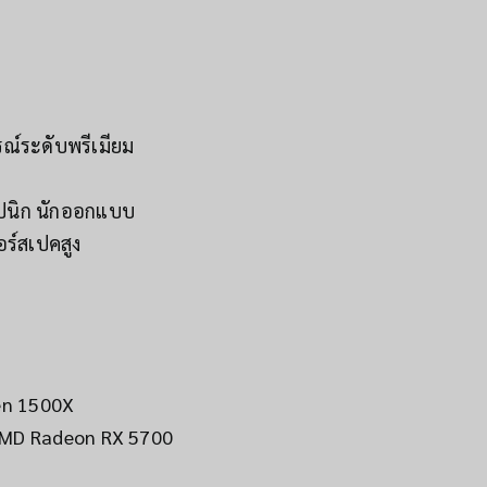
รณ์ระดับพรีเมียม
าปนิก นักออกแบบ
อร์สเปคสูง
zen 1500X
AMD Radeon RX 5700