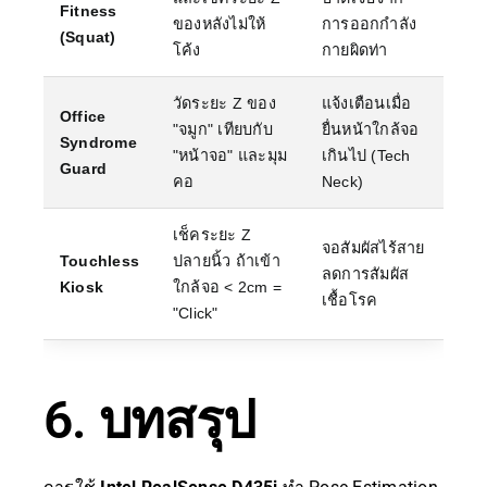
Fitness
ของหลังไม่ให้
การออกกำลัง
(Squat)
โค้ง
กายผิดท่า
วัดระยะ Z ของ
แจ้งเตือนเมื่อ
Office
"จมูก" เทียบกับ
ยื่นหน้าใกล้จอ
Syndrome
"หน้าจอ" และมุม
เกินไป (Tech
Guard
คอ
Neck)
เช็คระยะ Z
จอสัมผัสไร้สาย
Touchless
ปลายนิ้ว ถ้าเข้า
ลดการสัมผัส
Kiosk
ใกล้จอ < 2cm =
เชื้อโรค
"Click"
6. บทสรุป