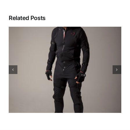
Related Posts
Intel RealSense D435i +
n
ArduPilot: เปลี่ยนโดรนประกอบ
ให้หลบสิ่งกีดขวางได้เอง
(Obstacle Avoidance)