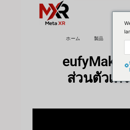
We
la
ホーム
製品
ヒュ
eufyMake UV
ส่วนตัวเคร