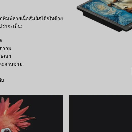
มพ์ลายเนื้อสัมผัสได้จริงด้วย
ว่าจะเป็น:
อ
หกรรม
โฆษณา
ำและจานชาม
ับ