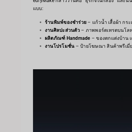
eufyMake กล่าวว่านี่คือ “ธุรกิจในกล่อง” และนั
แบบ:
ร้านพิมพ์ของชำร่วย
– แก้วน้ำ เสื้อผ้า กระ
งานศิลปะส่วนตัว
– ภาพพอร์ตเทรตบนโลห
ผลิตภัณฑ์ Handmade
– ของตกแต่งบ้าน เค
งานโปรโมชั่น
– ป้ายโฆษณา สินค้าพรีเมี่