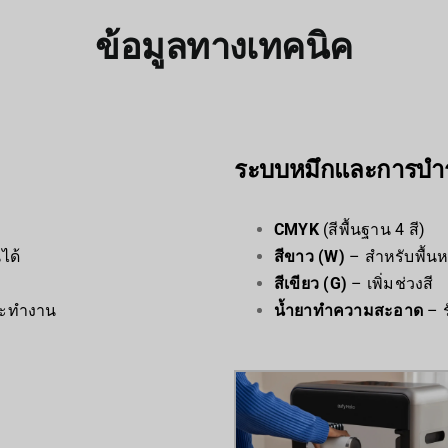
ข้อมูลทางเทคนิค
ระบบหมึกและการบำร
CMYK
(สีพื้นฐาน 4 สี)
ได้
สีขาว (W)
– สำหรับพื้นห
สีเขียว (G)
– เพิ่มช่วงสี
ต๊ะทำงาน
น้ำยาทำความสะอาด
– ร