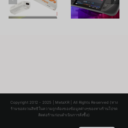
เครื่องเกมพก
Quest 2
พาตัวไหนดี?
เลือกรุ่นไหน
เทียบครบจบ
ดี? เทียบครบ
ในบทความ
ทุกจุด
ม
เดียว
Japanese
Copyright 2012 - 2025 | MetaXR | All Rights Reserved (ทาง
Korean
ร้านขอสงวนสิทธิในความถูกต้องของข้อมูลต่างๆของทางร้านโปรด
ติดต่อร้านก่อนดำเนินการสั่งซื้อ)
Chinese
English