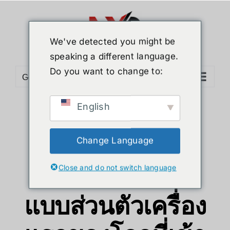
We've detected you might be
speaking a different language.
Do you want to change to:
Go to...
English
eufyMake UV
Printer E1:
Change Language
เครื่องพิมพ์ UV
Close and do not switch language
แบบส่วนตัวเครื่อง