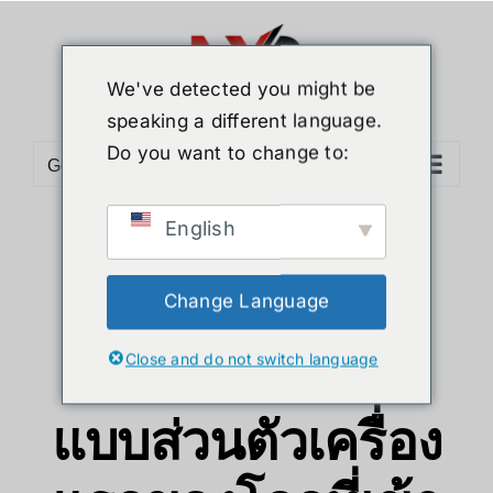
We've detected you might be
speaking a different language.
Do you want to change to:
Go to...
English
eufyMake UV
Printer E1:
Change Language
เครื่องพิมพ์ UV
Close and do not switch language
แบบส่วนตัวเครื่อง