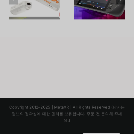
เครื่องเกมพก
Quest 2
พาตัวไหนดี?
เลือกรุ่นไหน
เทียบครบจบ
ดี? เทียบครบ
ในบทความ
ทุกจุด
ม
เดียว
Japanese
Copyright 2012–2025 | MetaXR | All Rights Reserved (당사는
Chinese
정보의 정확성에 대한 권리를 보유합니다. 주문 전 문의해 주세
요.)
English
Thai