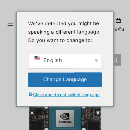
Skip
to
content
We've detected you might be
Toggle
โปรโมชั่น
speaking a different language.
Navigation
ホーム
Do you want to change to:
製品
English
ヒューマノイド
Change Language
Close and do not switch language
ニュース
サービス