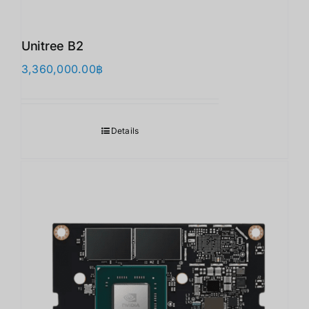
Unitree B2
3,360,000.00
฿
Details