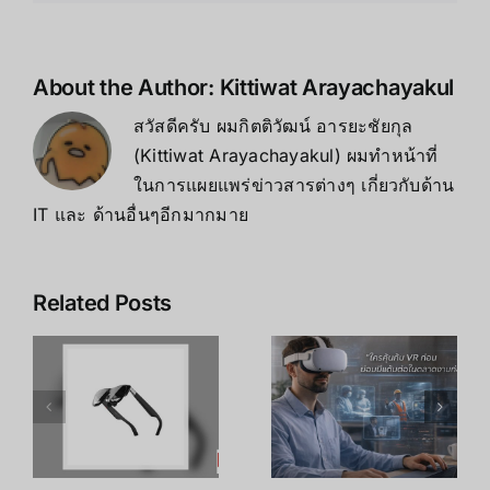
กุมภาพันธ์
2025”
は
About the Author:
Kittiwat Arayachayakul
สวัสดีครับ ผมกิตติวัฒน์ อารยะชัยกุล
(Kittiwat Arayachayakul) ผมทำหน้าที่
ในการแผยแพร่ข่าวสารต่างๆ เกี่ยวกับด้าน
IT และ ด้านอื่นๆอีกมากมาย
Related Posts
เคล็ดลับ การ
เพิ่ม
R
อาชีพใน
ประสิทธิภาพ
ร
Metaverse:
การเรียนรู้
โอกาสทองที่
ของพนักงาน
คุณเตรียมตัว
ด้วย