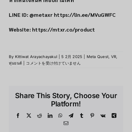
LINE ID: @metaxr
https://lin.ee/MVuGWFC
Website:
https://mtxr.co/product
By
Kittiwat Arayachayakul
|
5 2月 2025
|
Meta Quest
,
VR
,
“เกม
หุ่นยนต์
|
コメントを受け付けていません
VR
น่า
เล่น
ที่
Share This Story, Choose Your
คอ
เกม
Platform!
ต้อง
ไม่
Facebook
X
Reddit
LinkedIn
WhatsApp
Telegram
Tumblr
Pinterest
Vk
Xing
พลาด
Email
ใน